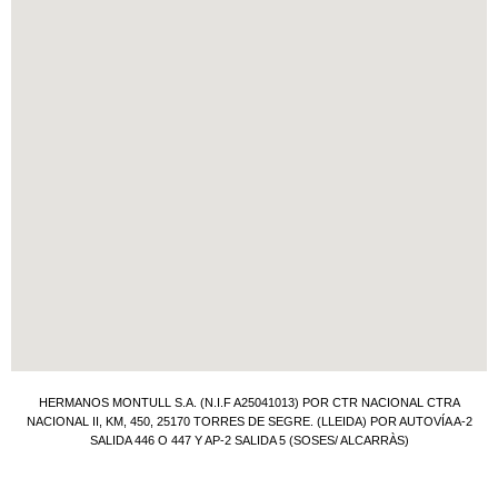
HERMANOS MONTULL S.A. (N.I.F A25041013) POR CTR NACIONAL CTRA
NACIONAL II, KM, 450, 25170 TORRES DE SEGRE. (LLEIDA) POR AUTOVÍA A-2
SALIDA 446 O 447 Y AP-2 SALIDA 5 (SOSES/ ALCARRÀS)