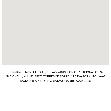
HERMANOS MONTULL S.A. (N.I.F A25041013) POR CTR NACIONAL CTRA
NACIONAL II, KM, 450, 25170 TORRES DE SEGRE. (LLEIDA) POR AUTOVÍA A-2
SALIDA 446 O 447 Y AP-2 SALIDA 5 (SOSES/ ALCARRÀS)