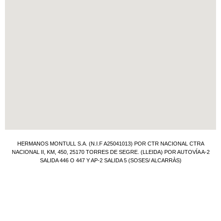
HERMANOS MONTULL S.A. (N.I.F A25041013) POR CTR NACIONAL CTRA
NACIONAL II, KM, 450, 25170 TORRES DE SEGRE. (LLEIDA) POR AUTOVÍA A-2
SALIDA 446 O 447 Y AP-2 SALIDA 5 (SOSES/ ALCARRÀS)